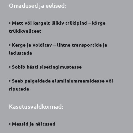
Omadused ja eelised:
• Matt või kergelt läikiv trükipind – kõrge
trükikvaliteet
• Kerge ja volditav – lihtne transportida ja
ladustada
• Sobib hästi sisetingimustesse
• Saab paigaldada alumiiniumraamidesse või
riputada
Kasutusvaldkonnad:
• Messid ja näitused