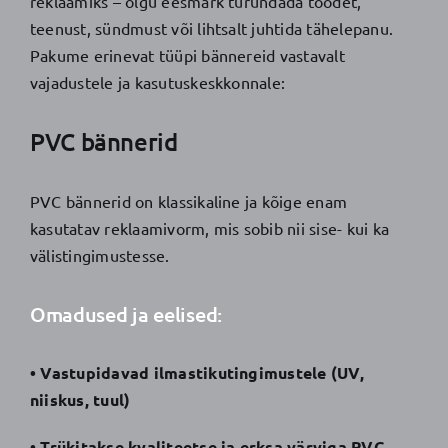
reklaamiks – olgu eesmärk turundada toodet,
teenust, sündmust või lihtsalt juhtida tähelepanu.
Pakume erinevat tüüpi bännereid vastavalt
vajadustele ja kasutuskeskkonnale:
PVC bännerid
PVC bännerid on klassikaline ja kõige enam
kasutatav reklaamivorm, mis sobib nii sise- kui ka
välistingimustesse.
Omadused ja eelised:
• Vastupidavad ilmastikutingimustele (UV,
niiskus, tuul)
• Trükitakse kvaliteetse ja erksa värviga PVC