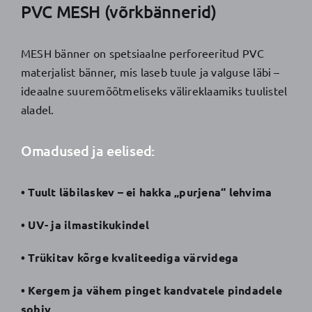
PVC MESH (võrkbännerid)
MESH bänner on spetsiaalne perforeeritud PVC
materjalist bänner, mis laseb tuule ja valguse läbi –
ideaalne suuremõõtmeliseks välireklaamiks tuulistel
aladel.
Omadused ja eelised:
• Tuult läbilaskev – ei hakka „purjena“ lehvima
• UV- ja ilmastikukindel
• Trükitav kõrge kvaliteediga värvidega
• Kergem ja vähem pinget kandvatele pindadele
sobiv