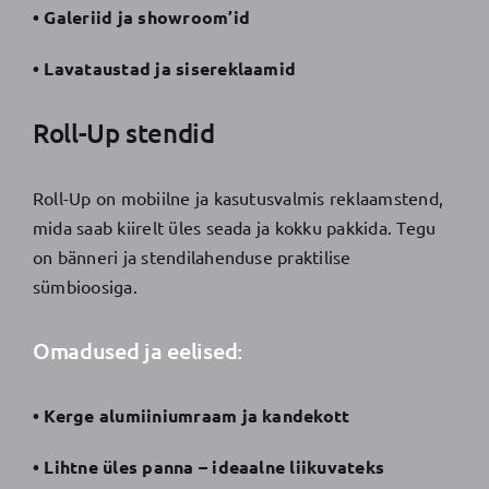
• Galeriid ja showroom’id
• Lavataustad ja sisereklaamid
Roll-Up stendid
Roll-Up on mobiilne ja kasutusvalmis reklaamstend,
mida saab kiirelt üles seada ja kokku pakkida. Tegu
on bänneri ja stendilahenduse praktilise
sümbioosiga.
Omadused ja eelised:
• Kerge alumiiniumraam ja kandekott
• Lihtne üles panna – ideaalne liikuvateks