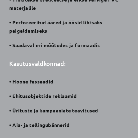
materjalile
• Perforeeritud ääred ja öösid lihtsaks
paigaldamiseks
• Saadaval eri mõõtudes ja formaadis
Kasutusvaldkonnad:
• Hoone fassaadid
• Ehitusobjektide reklaamid
• Ürituste ja kampaaniate teavitused
• Aia- ja tellingubännerid