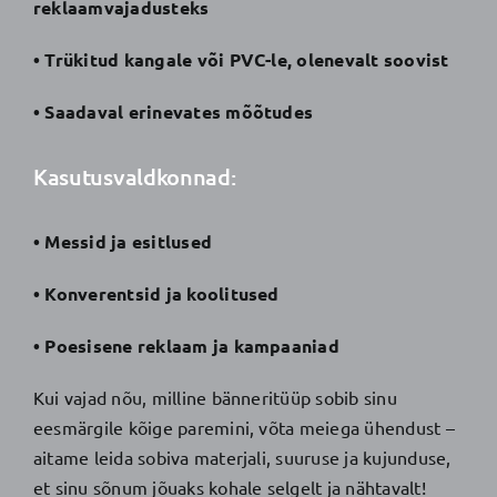
reklaamvajadusteks
• Trükitud kangale või PVC-le, olenevalt soovist
• Saadaval erinevates mõõtudes
Kasutusvaldkonnad:
• Messid ja esitlused
• Konverentsid ja koolitused
• Poesisene reklaam ja kampaaniad
Kui vajad nõu, milline bänneritüüp sobib sinu
eesmärgile kõige paremini, võta meiega ühendust –
aitame leida sobiva materjali, suuruse ja kujunduse,
et sinu sõnum jõuaks kohale selgelt ja nähtavalt!