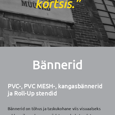
kõrtsis.”
Bännerid
PVC-, PVC MESH-, kangasbännerid
ja Roll-Up stendid
Bännerid on tõhus ja taskukohane viis visuaalseks