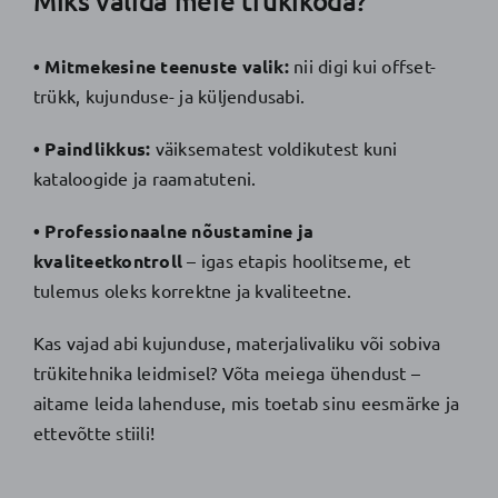
Miks valida meie trükikoda?
• Mitmekesine teenuste valik:
nii digi kui offset-
trükk, kujunduse- ja küljendusabi.
• Paindlikkus:
väiksematest voldikutest kuni
kataloogide ja raamatuteni.
• Professionaalne nõustamine ja
kvaliteetkontroll
– igas etapis hoolitseme, et
tulemus oleks korrektne ja kvaliteetne.
Kas vajad abi kujunduse, materjalivaliku või sobiva
trükitehnika leidmisel? Võta meiega ühendust –
aitame leida lahenduse, mis toetab sinu eesmärke ja
ettevõtte stiili!