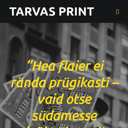
Skip
to
content
“Hea flaier ei
rända prügikasti –
vaid otse
südamesse