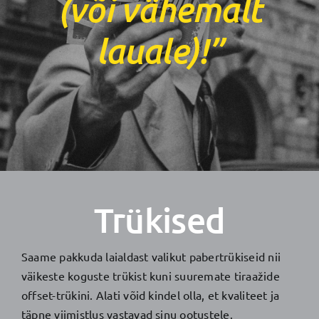
(või vähemalt
lauale)!”
Trükised
Saame pakkuda laialdast valikut pabertrükiseid nii
väikeste koguste trükist kuni suuremate tiraažide
offset-trükini. Alati võid kindel olla, et kvaliteet ja
täpne viimistlus vastavad sinu ootustele.