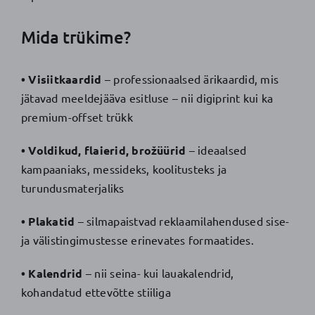
Mida trükime?
• Visiitkaardid
– professionaalsed ärikaardid, mis
jätavad meeldejääva esitluse – nii digiprint kui ka
premium-offset trükk
• Voldikud, flaierid, brožüürid
– ideaalsed
kampaaniaks, messideks, koolitusteks ja
turundusmaterjaliks
• Plakatid
– silmapaistvad reklaamilahendused sise-
ja välistingimustesse erinevates formaatides.
• Kalendrid
– nii seina- kui lauakalendrid,
kohandatud ettevõtte stiiliga