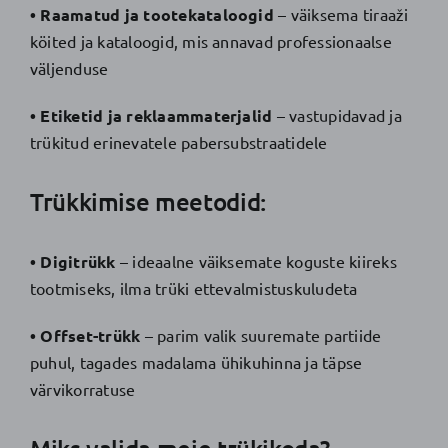
• Raamatud ja tootekataloogid
– väiksema tiraaži
köited ja kataloogid, mis annavad professionaalse
väljenduse
• Etiketid ja reklaammaterjalid
– vastupidavad ja
trükitud erinevatele pabersubstraatidele
Trükkimise meetodid:
• Digitrükk
– ideaalne väiksemate koguste kiireks
tootmiseks, ilma trüki ettevalmistuskuludeta
• Offset-trükk
– parim valik suuremate partiide
puhul, tagades madalama ühikuhinna ja täpse
värvikorratuse