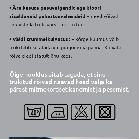
• Ära kasuta pesuvalgendit ega kloori
sisaldavaid puhastusvahendeid
– need võivad
kahjustada trüki värvi ja struktuuri.
• Väldi trummelkuivatust
– kõrge kuumus võib
trüki lahti sulatada või pragunema panna. Kuivata
rõivaid eelistatult õhu käes.
Õige hooldus aitab tagada, et sinu
trükitud rõivad näevad head välja ka
pärast mitmekordset kandmist ja pesemist.