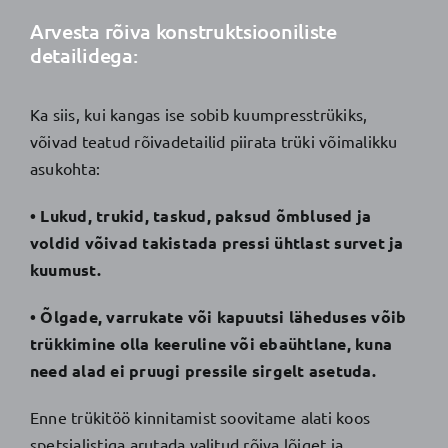
Arvesta rõiva konstruktsiooniliste
detailidega:
Ka siis, kui kangas ise sobib kuumpresstrükiks,
võivad teatud rõivadetailid piirata trüki võimalikku
asukohta:
• Lukud, trukid, taskud, paksud õmblused ja
voldid võivad takistada pressi ühtlast survet ja
kuumust.
• Õlgade, varrukate või kapuutsi läheduses võib
trükkimine olla keeruline või ebaühtlane, kuna
need alad ei pruugi pressile sirgelt asetuda.
Enne trükitöö kinnitamist soovitame alati koos
spetsialistiga arutada valitud rõiva lõiget ja