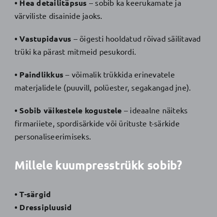
• Hea detailitäpsus
– sobib ka keerukamate ja
värviliste disainide jaoks.
• Vastupidavus
– õigesti hooldatud rõivad säilitavad
trüki ka pärast mitmeid pesukordi.
• Paindlikkus
– võimalik trükkida erinevatele
materjalidele (puuvill, polüester, segakangad jne).
• Sobib väikestele kogustele
– ideaalne näiteks
firmariiete, spordisärkide või ürituste t-särkide
personaliseerimiseks.
Millele kuumpresstrükk sobib?
• T-särgid
• Dressipluusid