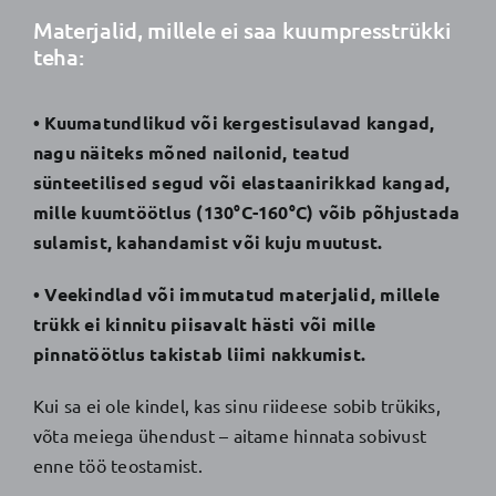
Materjalid, millele ei saa kuumpresstrükki
teha:
• Kuumatundlikud või kergestisulavad kangad,
nagu näiteks mõned nailonid, teatud
sünteetilised segud või elastaanirikkad kangad,
mille kuumtöötlus (130°C-160°C) võib põhjustada
sulamist, kahandamist või kuju muutust.
• Veekindlad või immutatud materjalid, millele
trükk ei kinnitu piisavalt hästi või mille
pinnatöötlus takistab liimi nakkumist.
Kui sa ei ole kindel, kas sinu riideese sobib trükiks,
võta meiega ühendust – aitame hinnata sobivust
enne töö teostamist.