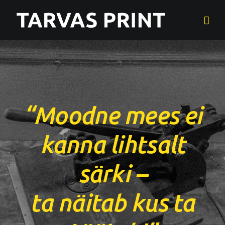
Skip
to
content
“Moodne mees ei
kanna lihtsalt
särki –
ta näitab kus ta