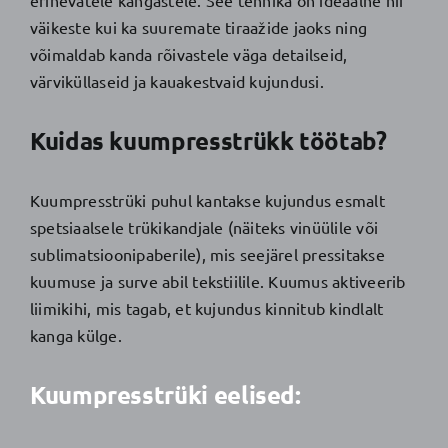
väikeste kui ka suuremate tiraažide jaoks ning
võimaldab kanda rõivastele väga detailseid,
värviküllaseid ja kauakestvaid kujundusi.
Kuidas kuumpresstrükk töötab?
Kuumpresstrüki puhul kantakse kujundus esmalt
spetsiaalsele trükikandjale (näiteks vinüülile või
sublimatsioonipaberile), mis seejärel pressitakse
kuumuse ja surve abil tekstiilile. Kuumus aktiveerib
liimikihi, mis tagab, et kujundus kinnitub kindlalt
kanga külge.
Kuumpresstrüki eelised: