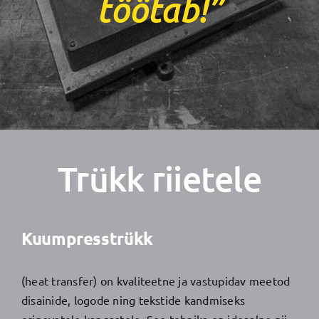
töötab!”
Trükk riietele
Kuumpresstrükk
(heat transfer) on kvaliteetne ja vastupidav meetod
disainide, logode ning tekstide kandmiseks
erinevatele kangastele. See tehnika on ideaalne nii