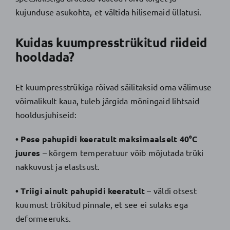
kujunduse asukohta, et vältida hilisemaid üllatusi.
Kuidas kuumpresstrükitud riideid
hooldada?
Et kuumpresstrükiga rõivad säilitaksid oma välimuse
võimalikult kaua, tuleb järgida mõningaid lihtsaid
hooldusjuhiseid:
• Pese pahupidi keeratult maksimaalselt 40°C
juures
– kõrgem temperatuur võib mõjutada trüki
nakkuvust ja elastsust.
• Triigi ainult pahupidi keeratult
– väldi otsest
kuumust trükitud pinnale, et see ei sulaks ega
deformeeruks.